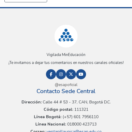
Vigilada MinEducación
¡Te invitamos a dejar tus comentarios en nuestros canales oficiales!
@esapoficial
Contacto Sede Central
Dirección:
Calle 44 # 53 - 37, CAN, Bogotá D.C.
Código postal:
111321
Línea Bogotá:
(+57) 601 7956110
Línea Nacional:
018000 423713
Correo:
ventanillaunica@esap.edu.co