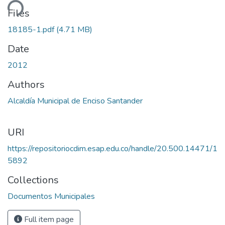
ding...
Files
18185-1.pdf
(4.71 MB)
Date
2012
Authors
Alcaldía Municipal de Enciso Santander
URI
https://repositoriocdim.esap.edu.co/handle/20.500.14471/1
5892
Collections
Documentos Municipales
Full item page