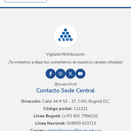
Vigilada MinEducación
¡Te invitamos a dejar tus comentarios en nuestros canales oficiales!
@esapoficial
Contacto Sede Central
Dirección:
Calle 44 # 53 - 37, CAN, Bogotá D.C.
Código postal:
111321
Línea Bogotá:
(+57) 601 7956110
Línea Nacional:
018000 423713
Correo:
ventanillaunica@esap.edu.co