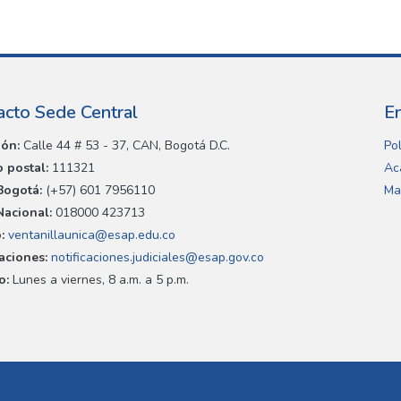
acto Sede Central
E
ión:
Calle 44 # 53 - 37, CAN, Bogotá D.C.
Pol
 postal:
111321
Ac
Bogotá:
(+57) 601 7956110
Ma
Nacional:
018000 423713
:
ventanillaunica@esap.edu.co
caciones:
notificaciones.judiciales@esap.gov.co
o:
Lunes a viernes, 8 a.m. a 5 p.m.