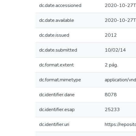
dc.date.accessioned
2020-10-27T
dc.date.available
2020-10-27T
dc.date.issued
2012
dc.date.submitted
10/02/14
dc.format.extent
2 pág.
dc.format.mimetype
application/vn
dc.identifier.dane
8078
dc.identifier.esap
25233
dc.identifier.uri
https://repos