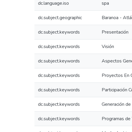
dc.language.iso
spa
dc.subject.geographic
Baranoa - Atlá
dc.subject.keywords
Presentación
dc.subject.keywords
Visión
dc.subject.keywords
Aspectos Gen
dc.subject.keywords
Proyectos En 
dc.subject.keywords
Participación C
dc.subject.keywords
Generación de
dc.subject.keywords
Programas de 