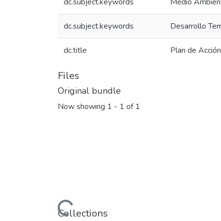
dc.subject.keywords
Medio Ambien
dc.subject.keywords
Desarrollo Terr
dc.title
Plan de Acció
Files
Original bundle
Now showing
1 - 1 of 1
Loading...
Collections