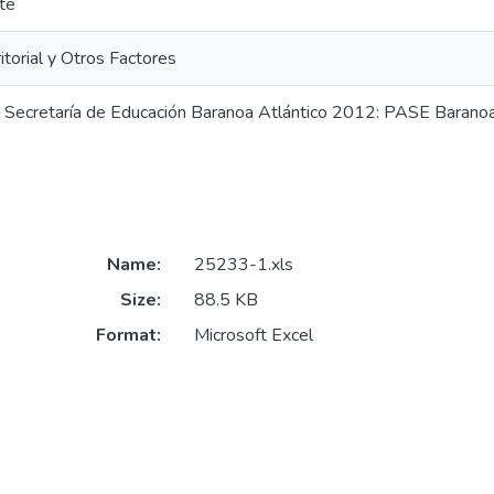
te
itorial y Otros Factores
n Secretaría de Educación Baranoa Atlántico 2012: PASE Barano
Name:
25233-1.xls
Size:
88.5 KB
Format:
Microsoft Excel