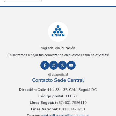
Vigilada MinEducación
¡Te invitamos a dejar tus comentarios en nuestros canales oficiales!
@esapoficial
Contacto Sede Central
Dirección:
Calle 44 # 53 - 37, CAN, Bogotá D.C.
Código postal:
111321
Línea Bogotá:
(+57) 601 7956110
Línea Nacional:
018000 423713
Correo:
ventanillaunica@esap.edu.co