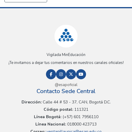
Vigilada MinEducación
¡Te invitamos a dejar tus comentarios en nuestros canales oficiales!
@esapoficial
Contacto Sede Central
Dirección:
Calle 44 # 53 - 37, CAN, Bogotá D.C.
Código postal:
111321
Línea Bogotá:
(+57) 601 7956110
Línea Nacional:
018000 423713
Correo:
ventanillaunica@esap.edu.co