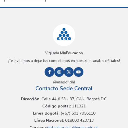
Vigilada MinEducación
¡Te invitamos a dejar tus comentarios en nuestros canales oficiales!
@esapoficial
Contacto Sede Central
Dirección:
Calle 44 # 53 - 37, CAN, Bogotá D.C.
Código postal:
111321
Línea Bogotá:
(+57) 601 7956110
Línea Nacional:
018000 423713
Correo:
ventanillaunica@esap.edu.co