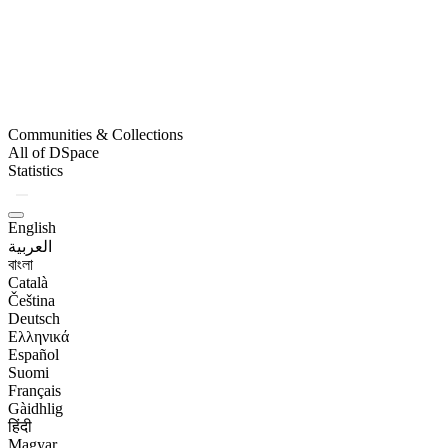
Communities & Collections
All of DSpace
Statistics
English
العربية
বাংলা
Català
Čeština
Deutsch
Ελληνικά
Español
Suomi
Français
Gàidhlig
हिंदी
Magyar