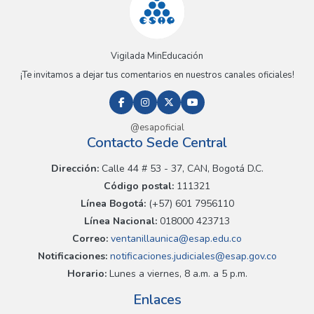
Vigilada MinEducación
¡Te invitamos a dejar tus comentarios en nuestros canales oficiales!
@esapoficial
Contacto Sede Central
Dirección:
Calle 44 # 53 - 37, CAN, Bogotá D.C.
Código postal:
111321
Línea Bogotá:
(+57) 601 7956110
Línea Nacional:
018000 423713
Correo:
ventanillaunica@esap.edu.co
Notificaciones:
notificaciones.judiciales@esap.gov.co
Horario:
Lunes a viernes, 8 a.m. a 5 p.m.
Enlaces