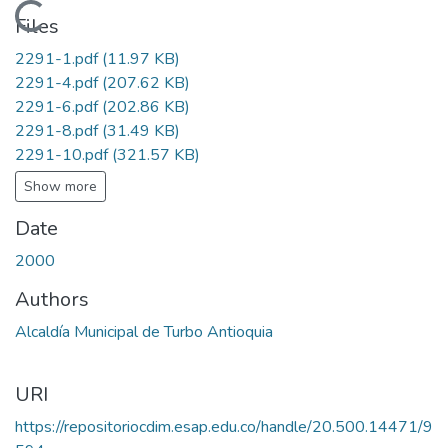
Loading...
Files
2291-1.pdf
(11.97 KB)
2291-4.pdf
(207.62 KB)
2291-6.pdf
(202.86 KB)
2291-8.pdf
(31.49 KB)
2291-10.pdf
(321.57 KB)
Show more
Date
2000
Authors
Alcaldía Municipal de Turbo Antioquia
URI
https://repositoriocdim.esap.edu.co/handle/20.500.14471/9