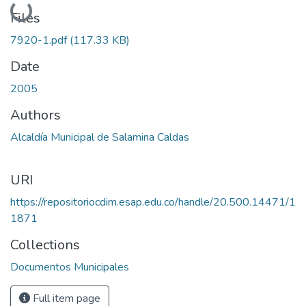
Loading...
Files
7920-1.pdf
(117.33 KB)
Date
2005
Authors
Alcaldía Municipal de Salamina Caldas
URI
https://repositoriocdim.esap.edu.co/handle/20.500.14471/1
1871
Collections
Documentos Municipales
Full item page