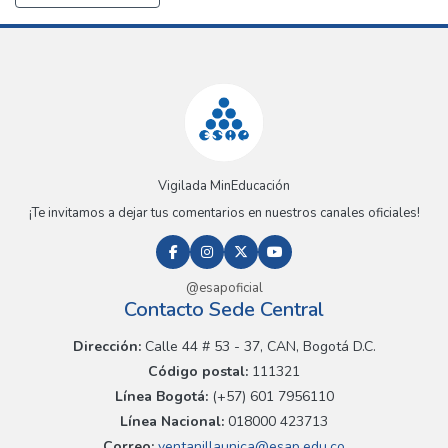
Vigilada MinEducación
¡Te invitamos a dejar tus comentarios en nuestros canales oficiales!
@esapoficial
Contacto Sede Central
Dirección:
Calle 44 # 53 - 37, CAN, Bogotá D.C.
Código postal:
111321
Línea Bogotá:
(+57) 601 7956110
Línea Nacional:
018000 423713
Correo:
ventanillaunica@esap.edu.co