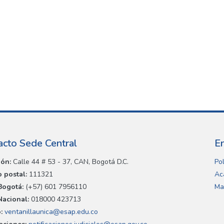
acto Sede Central
E
ión:
Calle 44 # 53 - 37, CAN, Bogotá D.C.
Pol
 postal:
111321
Ac
Bogotá:
(+57) 601 7956110
Ma
Nacional:
018000 423713
:
ventanillaunica@esap.edu.co