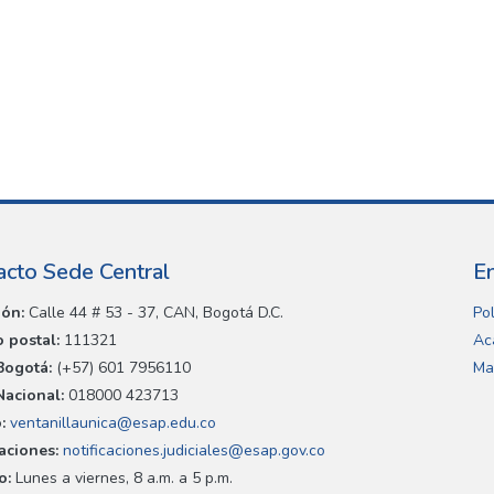
acto Sede Central
E
ión:
Calle 44 # 53 - 37, CAN, Bogotá D.C.
Pol
 postal:
111321
Ac
Bogotá:
(+57) 601 7956110
Ma
Nacional:
018000 423713
:
ventanillaunica@esap.edu.co
caciones:
notificaciones.judiciales@esap.gov.co
o:
Lunes a viernes, 8 a.m. a 5 p.m.