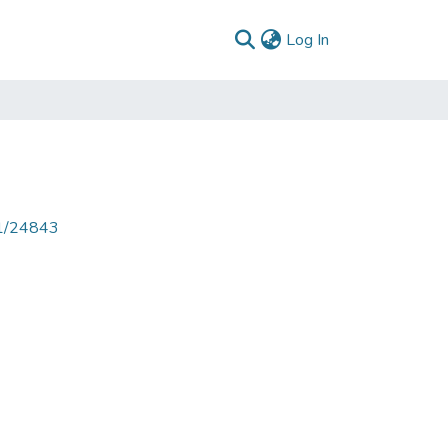
(current)
Log In
71/24843