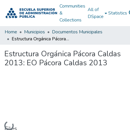
Communities
All of
&
Statistics
DSpace
Collections
Home
Municipios
Documentos Municipales
Estructura Orgánica Pácora Caldas 2013: EO Pácora Caldas 2013
Estructura Orgánica Pácora Caldas
2013: EO Pácora Caldas 2013
Loading...
Files