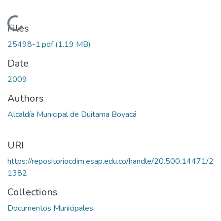
Loading...
Files
25498-1.pdf
(1.19 MB)
Date
2009
Authors
Alcaldía Municipal de Duitama Boyacá
URI
https://repositoriocdim.esap.edu.co/handle/20.500.14471/2
1382
Collections
Documentos Municipales