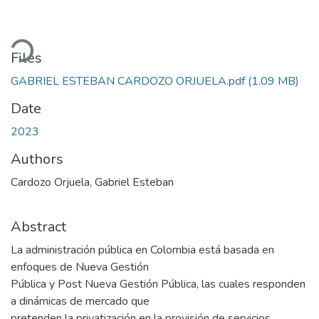
oading...
Files
GABRIEL ESTEBAN CARDOZO ORJUELA.pdf
(1.09 MB)
Date
2023
Authors
Cardozo Orjuela, Gabriel Esteban
Abstract
La administración pública en Colombia está basada en
enfoques de Nueva Gestión
Pública y Post Nueva Gestión Pública, las cuales responden
a dinámicas de mercado que
pretenden la privatización en la provisión de servicios