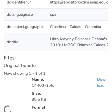
dc.identifier.uri
https://repositoriocdim.esap.edu.
dc.language.iso
spa
dc.subject.geographic
Chinchiná - Caldas - Colombia
Libro Mayor y Balances Después de 
dc.title
2010: LMBDC Chinchiná Caldas 2
Files
Original bundle
Now showing
1 - 1 of 1
Name:
Down
14403-1.xls
load
Size:
88.5 KB
Format: