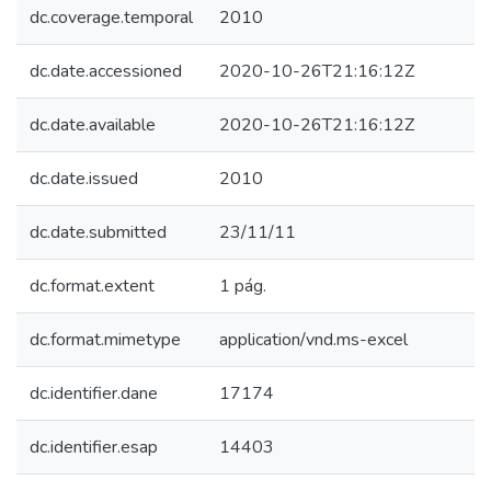
dc.coverage.temporal
2010
dc.date.accessioned
2020-10-26T21:16:12Z
dc.date.available
2020-10-26T21:16:12Z
dc.date.issued
2010
dc.date.submitted
23/11/11
dc.format.extent
1 pág.
dc.format.mimetype
application/vnd.ms-excel
dc.identifier.dane
17174
dc.identifier.esap
14403