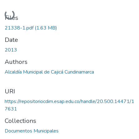
Loading...
Files
21338-1.pdf
(1.63 MB)
Date
2013
Authors
Alcaldía Municipal de Cajicá Cundinamarca
URI
https://repositoriocdim.esap.edu.co/handle/20.500.14471/1
7631
Collections
Documentos Municipales