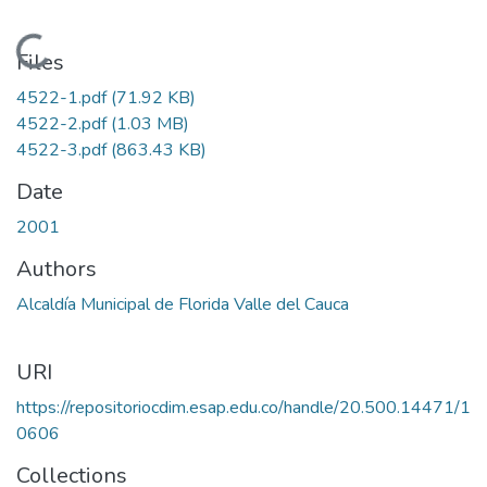
Loading...
Files
4522-1.pdf
(71.92 KB)
4522-2.pdf
(1.03 MB)
4522-3.pdf
(863.43 KB)
Date
2001
Authors
Alcaldía Municipal de Florida Valle del Cauca
URI
https://repositoriocdim.esap.edu.co/handle/20.500.14471/1
0606
Collections