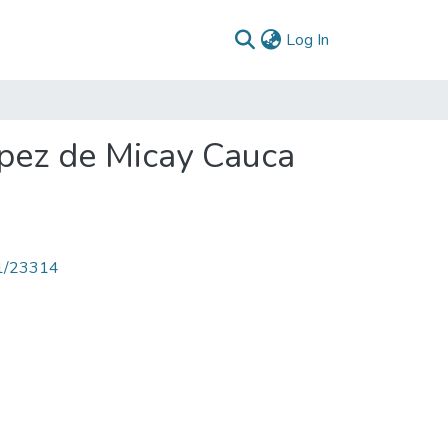
(current)
Log In
pez de Micay Cauca
71/23314