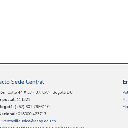
acto Sede Central
E
ión:
Calle 44 # 53 - 37, CAN, Bogotá D.C.
Pol
 postal:
111321
Ac
Bogotá:
(+57) 601 7956110
Ma
Nacional:
018000 423713
:
ventanillaunica@esap.edu.co