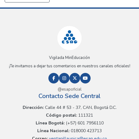
Vigilada MinEducación
¡Te invitamos a dejar tus comentarios en nuestros canales oficiales!
@esapoficial
Contacto Sede Central
Dirección:
Calle 44 # 53 - 37, CAN, Bogotá D.C.
Código postal:
111321
Línea Bogotá:
(+57) 601 7956110
Línea Nacional:
018000 423713
Correo:
ventanillaunica@esap.edu.co