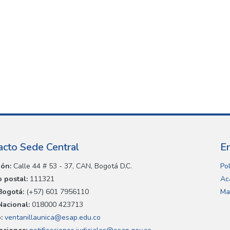
acto Sede Central
E
ión:
Calle 44 # 53 - 37, CAN, Bogotá D.C.
Pol
 postal:
111321
Ac
Bogotá:
(+57) 601 7956110
Ma
Nacional:
018000 423713
:
ventanillaunica@esap.edu.co