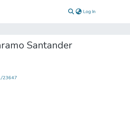
(current)
Log In
Páramo Santander
71/23647