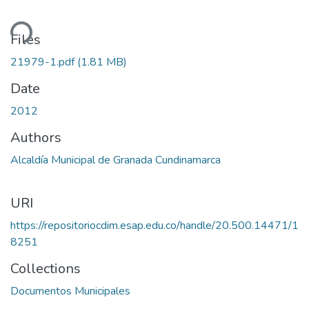
ding...
Files
21979-1.pdf
(1.81 MB)
Date
2012
Authors
Alcaldía Municipal de Granada Cundinamarca
URI
https://repositoriocdim.esap.edu.co/handle/20.500.14471/1
8251
Collections
Documentos Municipales