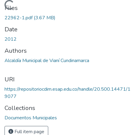
Loading...
Files
22962-1.pdf
(3.67 MB)
Date
2012
Authors
Alcaldía Municipal de Vianí Cundinamarca
URI
https://repositoriocdim.esap.edu.co/handle/20.500.14471/1
9077
Collections
Documentos Municipales
Full item page