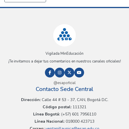
Vigilada MinEducación
¡Te invitamos a dejar tus comentarios en nuestros canales oficiales!
@esapoficial
Contacto Sede Central
Dirección:
Calle 44 # 53 - 37, CAN, Bogotá D.C.
Código postal:
111321
Línea Bogotá:
(+57) 601 7956110
Línea Nacional:
018000 423713
Correo:
ventanillaunica@esap.edu.co