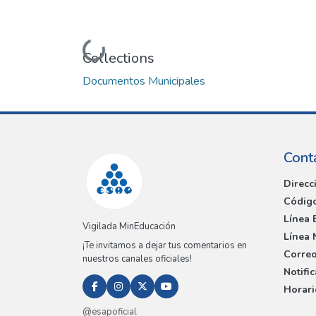
Loading...
Collections
Documentos Municipales
Cont
Direcc
Código
Línea 
Vigilada MinEducación
Línea 
¡Te invitamos a dejar tus comentarios en
Correo
nuestros canales oficiales!
Notifi
Horari
@esapoficial