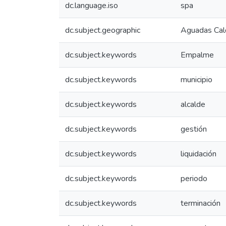
dc.language.iso
spa
dc.subject.geographic
Aguadas Cal
dc.subject.keywords
Empalme
dc.subject.keywords
municipio
dc.subject.keywords
alcalde
dc.subject.keywords
gestión
dc.subject.keywords
liquidación
dc.subject.keywords
periodo
dc.subject.keywords
terminación