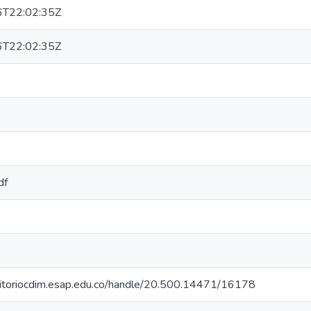
T22:02:35Z
T22:02:35Z
df
ositoriocdim.esap.edu.co/handle/20.500.14471/16178