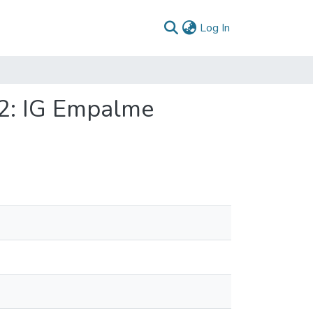
(current)
Log In
2: IG Empalme