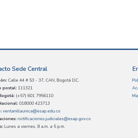
acto Sede Central
E
ión:
Calle 44 # 53 - 37, CAN, Bogotá D.C.
Pol
 postal:
111321
Ac
Bogotá:
(+57) 601 7956110
Ma
Nacional:
018000 423713
:
ventanillaunica@esap.edu.co
caciones:
notificaciones.judiciales@esap.gov.co
o:
Lunes a viernes, 8 a.m. a 5 p.m.