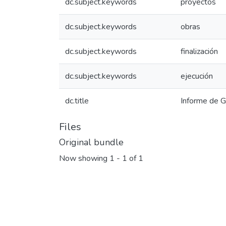
dc.subject.keywords
proyectos
dc.subject.keywords
obras
dc.subject.keywords
finalización
dc.subject.keywords
ejecución
dc.title
Informe de 
Files
Original bundle
Now showing
1 - 1 of 1