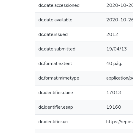
dc.date.accessioned
2020-10-26
dc.date.available
2020-10-26
dc.date.issued
2012
dc.date.submitted
19/04/13
dc.format.extent
40 pág.
dc.format.mimetype
application/p
dc.identifier.dane
17013
dc.identifier.esap
19160
dc.identifier.uri
https://rep