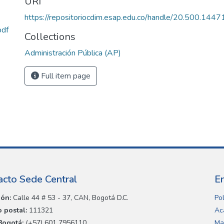
URI
https://repositoriocdim.esap.edu.co/handle/20.500.144
df
Collections
Administración Pública (AP)
Full item page
acto Sede Central
E
ión:
Calle 44 # 53 - 37, CAN, Bogotá D.C.
Pol
 postal:
111321
Ac
Bogotá:
(+57) 601 7956110
Ma