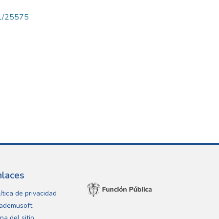
71/25575
nlaces
ítica de privacidad
ademusoft
pa del sitio