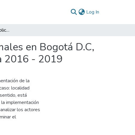
(current)
Log In
Análisis de la política pública de vendedores informales en Bogotá D.C, caso : localidad Engativá - barrio Villas de Granada 2016 - 2019
rmales en Bogotá D.C,
da 2016 - 2019
mentación de la
caso: localidad
sentido, está
ir la implementación
analizar los actores
rminar el