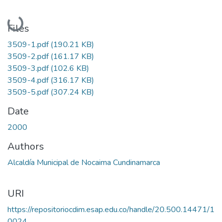
Loading...
Files
3509-1.pdf
(190.21 KB)
3509-2.pdf
(161.17 KB)
3509-3.pdf
(102.6 KB)
3509-4.pdf
(316.17 KB)
3509-5.pdf
(307.24 KB)
Date
2000
Authors
Alcaldía Municipal de Nocaima Cundinamarca
URI
https://repositoriocdim.esap.edu.co/handle/20.500.14471/1
0024