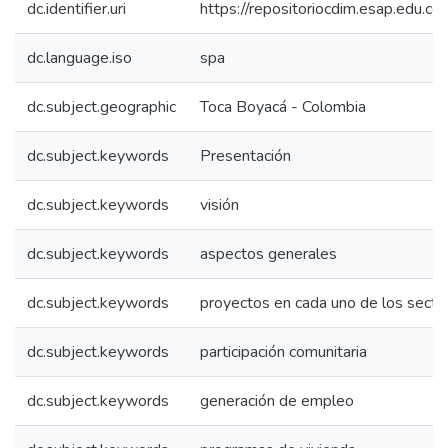
dc.identifier.uri
https://repositoriocdim.esap.edu.
dc.language.iso
spa
dc.subject.geographic
Toca Boyacá - Colombia
dc.subject.keywords
Presentación
dc.subject.keywords
visión
dc.subject.keywords
aspectos generales
dc.subject.keywords
proyectos en cada uno de los secto
dc.subject.keywords
participación comunitaria
dc.subject.keywords
generación de empleo