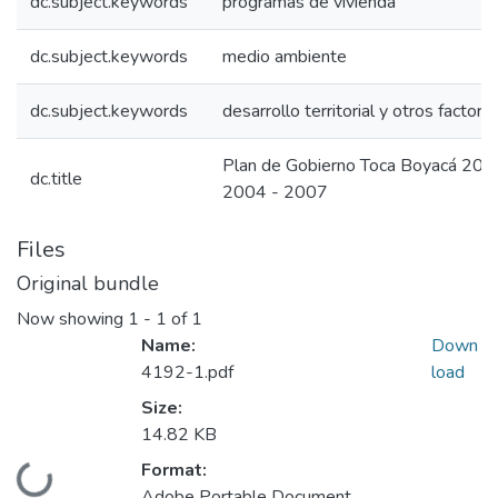
dc.subject.keywords
programas de vivienda
dc.subject.keywords
medio ambiente
dc.subject.keywords
desarrollo territorial y otros factore
Plan de Gobierno Toca Boyacá 200
dc.title
2004 - 2007
Files
Original bundle
Now showing
1 - 1 of 1
Name:
Down
4192-1.pdf
load
Size:
14.82 KB
Format:
Loading...
Adobe Portable Document