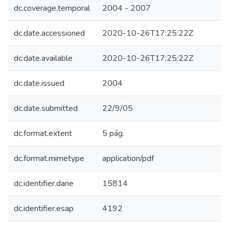
dc.coverage.temporal
2004 - 2007
dc.date.accessioned
2020-10-26T17:25:22Z
dc.date.available
2020-10-26T17:25:22Z
dc.date.issued
2004
dc.date.submitted
22/9/05
dc.format.extent
5 pág.
dc.format.mimetype
application/pdf
dc.identifier.dane
15814
dc.identifier.esap
4192