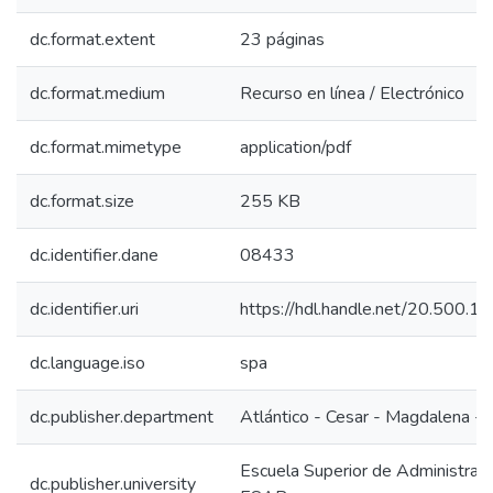
dc.format.extent
23 páginas
dc.format.medium
Recurso en línea / Electrónico
dc.format.mimetype
application/pdf
dc.format.size
255 KB
dc.identifier.dane
08433
dc.identifier.uri
https://hdl.handle.net/20.500.
dc.language.iso
spa
dc.publisher.department
Atlántico - Cesar - Magdalena - L
Escuela Superior de Administraci
dc.publisher.university