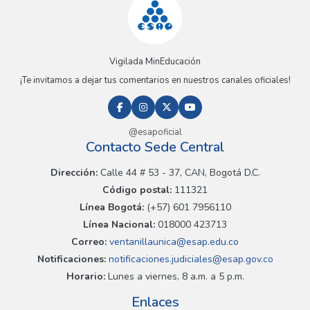
Vigilada MinEducación
¡Te invitamos a dejar tus comentarios en nuestros canales oficiales!
@esapoficial
Contacto Sede Central
Dirección:
Calle 44 # 53 - 37, CAN, Bogotá D.C.
Código postal:
111321
Línea Bogotá:
(+57) 601 7956110
Línea Nacional:
018000 423713
Correo:
ventanillaunica@esap.edu.co
Notificaciones:
notificaciones.judiciales@esap.gov.co
Horario:
Lunes a viernes, 8 a.m. a 5 p.m.
Enlaces