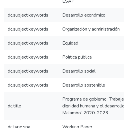
ESAP
dc.subject.keywords
Desarrollo económico
dc.subject.keywords
Organización y administración
dc.subject.keywords
Equidad
dc.subject.keywords
Política pública
dc.subject.keywords
Desarrollo social
dc.subject.keywords
Desarrollo sostenible
Programa de gobierno “Trabajemo
dc.title
dignidad humana y el desarrollo i
Malambo” 2020-2023
dc.type.spa
Working Paper