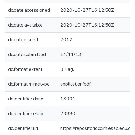
dc.date.accessioned
2020-10-27T16:12:50Z
dc.date.available
2020-10-27T16:12:50Z
dc.date.issued
2012
dc.date.submitted
14/11/13
dc.format.extent
8 Pag.
dc.format.mimetype
application/pdf
dc.identifier.dane
18001
dc.identifier.esap
23880
dc.identifier.uri
https://repositoriocdim.esap.edu.