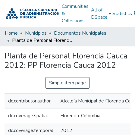
Communities
All of
&
Statistics
DSpace
Collections
Home
Municipios
Documentos Municipales
Planta de Personal Florencia Cauca 2012: PP Florencia Cauca 2012
Planta de Personal Florencia Cauca
2012: PP Florencia Cauca 2012
Simple item page
dc.contributor.author
Alcaldía Municipal de Florencia Cau
dc.coverage.spatial
Florencia-Colombia
dc.coverage.temporal
2012