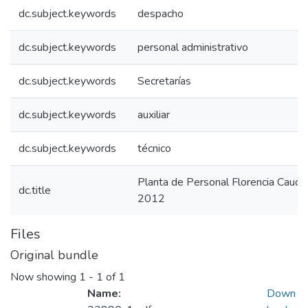
dc.subject.keywords
despacho
dc.subject.keywords
personal administrativo
dc.subject.keywords
Secretarías
dc.subject.keywords
auxiliar
dc.subject.keywords
técnico
Planta de Personal Florencia Cauca
dc.title
2012
Files
Original bundle
Now showing
1 - 1 of 1
Name:
Down