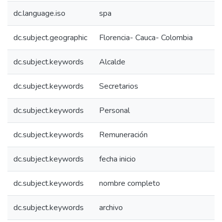
dc.language.iso
spa
dc.subject.geographic
Florencia- Cauca- Colombia
dc.subject.keywords
Alcalde
dc.subject.keywords
Secretarios
dc.subject.keywords
Personal
dc.subject.keywords
Remuneración
dc.subject.keywords
fecha inicio
dc.subject.keywords
nombre completo
dc.subject.keywords
archivo