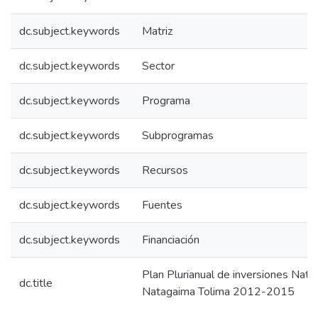
dc.subject.keywords
Matriz
dc.subject.keywords
Sector
dc.subject.keywords
Programa
dc.subject.keywords
Subprogramas
dc.subject.keywords
Recursos
dc.subject.keywords
Fuentes
dc.subject.keywords
Financiación
Plan Plurianual de inversiones Na
dc.title
Natagaima Tolima 2012-2015