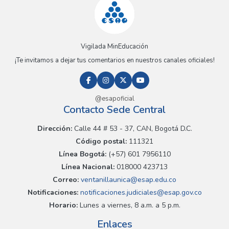
Vigilada MinEducación
¡Te invitamos a dejar tus comentarios en nuestros canales oficiales!
@esapoficial
Contacto Sede Central
Dirección:
Calle 44 # 53 - 37, CAN, Bogotá D.C.
Código postal:
111321
Línea Bogotá:
(+57) 601 7956110
Línea Nacional:
018000 423713
Correo:
ventanillaunica@esap.edu.co
Notificaciones:
notificaciones.judiciales@esap.gov.co
Horario:
Lunes a viernes, 8 a.m. a 5 p.m.
Enlaces