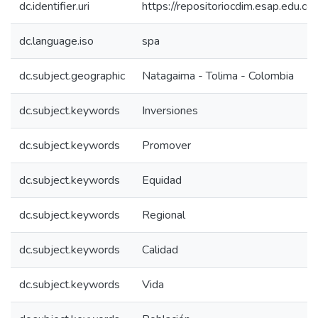
dc.identifier.uri
https://repositoriocdim.esap.edu.
dc.language.iso
spa
dc.subject.geographic
Natagaima - Tolima - Colombia
dc.subject.keywords
Inversiones
dc.subject.keywords
Promover
dc.subject.keywords
Equidad
dc.subject.keywords
Regional
dc.subject.keywords
Calidad
dc.subject.keywords
Vida