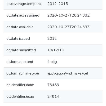
dc.coverage.temporal
2012-2015
dc.date.accessioned
2020-10-27T20:24:33Z
dc.date.available
2020-10-27T20:24:33Z
dc.date.issued
2012
dc.date.submitted
18/12/13
dc.format.extent
4 pág.
dc.format.mimetype
application/vnd.ms-excel
dc.identifier.dane
73483
dc.identifier.esap
24814