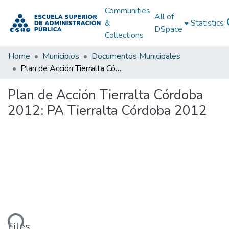
Communities
All of
&
Statistics
DSpace
Collections
Home
Municipios
Documentos Municipales
Plan de Acción Tierralta Córdoba 2012: PA Tierralta Córdoba 2012
Plan de Acción Tierralta Córdoba
2012: PA Tierralta Córdoba 2012
ading...
Files