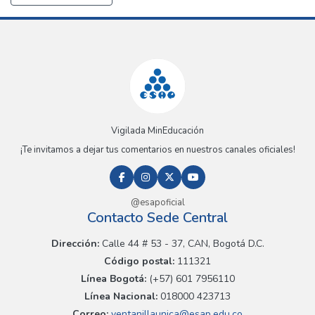
Vigilada MinEducación
¡Te invitamos a dejar tus comentarios en nuestros canales oficiales!
@esapoficial
Contacto Sede Central
Dirección:
Calle 44 # 53 - 37, CAN, Bogotá D.C.
Código postal:
111321
Línea Bogotá:
(+57) 601 7956110
Línea Nacional:
018000 423713
Correo:
ventanillaunica@esap.edu.co