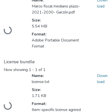
Name:
Down
Marco fiscal mediano plazo-
load
2021-2030- Garzón.pdf
Size:
5.54 MB
Loading...
Format:
Adobe Portable Document
Format
License bundle
Now showing
1 - 1 of 1
Name:
Down
license.txt
load
Size:
1.71 KB
Format:
Loading...
Item-specific license agreed