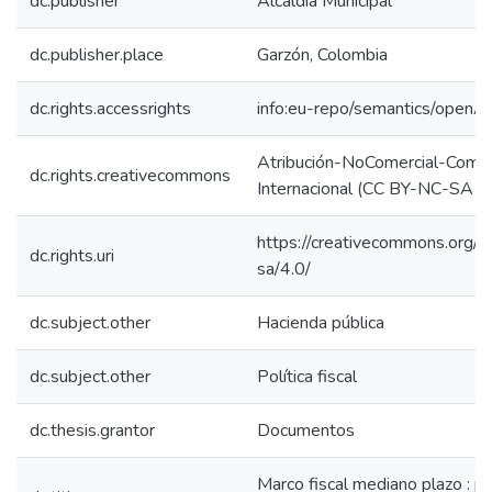
dc.publisher
Alcaldía Municipal
dc.publisher.place
Garzón, Colombia
dc.rights.accessrights
info:eu-repo/semantics/openA
Atribución-NoComercial-Compar
dc.rights.creativecommons
Internacional (CC BY-NC-SA 4
https://creativecommons.org/l
dc.rights.uri
sa/4.0/
dc.subject.other
Hacienda pública
dc.subject.other
Política fiscal
dc.thesis.grantor
Documentos
Marco fiscal mediano plazo : 