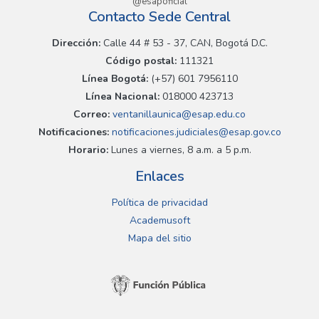
@esapoficial
Contacto Sede Central
Dirección:
Calle 44 # 53 - 37, CAN, Bogotá D.C.
Código postal:
111321
Línea Bogotá:
(+57) 601 7956110
Línea Nacional:
018000 423713
Correo:
ventanillaunica@esap.edu.co
Notificaciones:
notificaciones.judiciales@esap.gov.co
Horario:
Lunes a viernes, 8 a.m. a 5 p.m.
Enlaces
Política de privacidad
Academusoft
Mapa del sitio