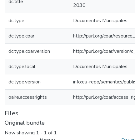
dc.title
2030
dc.type
Documentos Municipales
dc.type.coar
http://purl.org/coar/resource_
dc.type.coarversion
http://purl.org/coar/version/
dc.type.local
Documentos Municipales
dc.type.version
info:eu-repo/semantics/publis
oaire.accessrights
http://purl.org/coar/access_rig
Files
Original bundle
Now showing
1 - 1 of 1