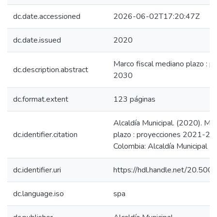
dc.date.accessioned
2026-06-02T17:20:47Z
dc.date.issued
2020
Marco fiscal mediano plazo : 
dc.description.abstract
2030
dc.format.extent
123 páginas
Alcaldía Municipal. (2020). Ma
dc.identifier.citation
plazo : proyecciones 2021-20
Colombia: Alcaldía Municipal
dc.identifier.uri
https://hdl.handle.net/20.50
dc.language.iso
spa