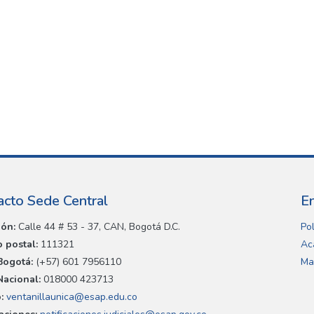
acto Sede Central
E
ión:
Calle 44 # 53 - 37, CAN, Bogotá D.C.
Pol
 postal:
111321
Ac
Bogotá:
(+57) 601 7956110
Ma
Nacional:
018000 423713
:
ventanillaunica@esap.edu.co