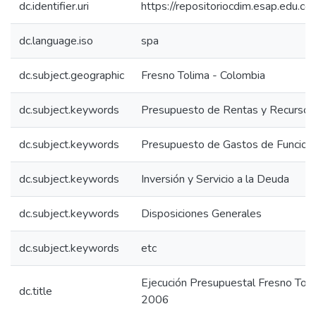
dc.identifier.uri
https://repositoriocdim.esap.edu.
dc.language.iso
spa
dc.subject.geographic
Fresno Tolima - Colombia
dc.subject.keywords
Presupuesto de Rentas y Recursos 
dc.subject.keywords
Presupuesto de Gastos de Funcion
dc.subject.keywords
Inversión y Servicio a la Deuda
dc.subject.keywords
Disposiciones Generales
dc.subject.keywords
etc
Ejecución Presupuestal Fresno Tol
dc.title
2006