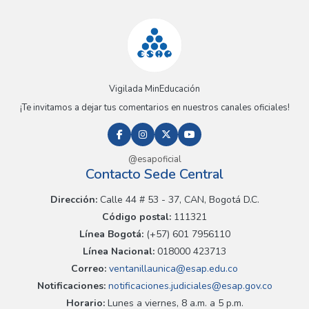
Vigilada MinEducación
¡Te invitamos a dejar tus comentarios en nuestros canales oficiales!
@esapoficial
Contacto Sede Central
Dirección:
Calle 44 # 53 - 37, CAN, Bogotá D.C.
Código postal:
111321
Línea Bogotá:
(+57) 601 7956110
Línea Nacional:
018000 423713
Correo:
ventanillaunica@esap.edu.co
Notificaciones:
notificaciones.judiciales@esap.gov.co
Horario:
Lunes a viernes, 8 a.m. a 5 p.m.