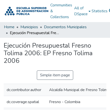
Communities
All of
&
Statistics
DSpace
Collections
Home
Municipios
Documentos Municipales
Ejecución Presupuestal Fresno Tolima 2006: EP Fresno Tolima 2006
Ejecución Presupuestal Fresno
Tolima 2006: EP Fresno Tolima
2006
Simple item page
dc.contributor.author
Alcaldía Municipal de Fresno Tolima
dc.coverage.spatial
Fresno - Colombia