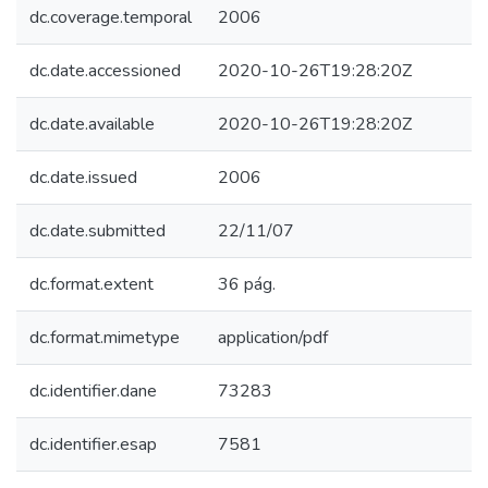
dc.coverage.temporal
2006
dc.date.accessioned
2020-10-26T19:28:20Z
dc.date.available
2020-10-26T19:28:20Z
dc.date.issued
2006
dc.date.submitted
22/11/07
dc.format.extent
36 pág.
dc.format.mimetype
application/pdf
dc.identifier.dane
73283
dc.identifier.esap
7581