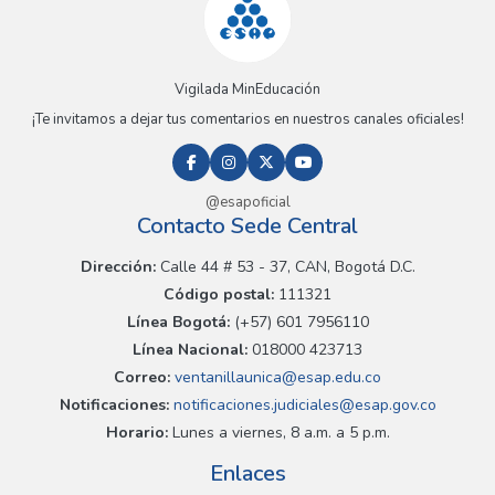
Vigilada MinEducación
¡Te invitamos a dejar tus comentarios en nuestros canales oficiales!
@esapoficial
Contacto Sede Central
Dirección:
Calle 44 # 53 - 37, CAN, Bogotá D.C.
Código postal:
111321
Línea Bogotá:
(+57) 601 7956110
Línea Nacional:
018000 423713
Correo:
ventanillaunica@esap.edu.co
Notificaciones:
notificaciones.judiciales@esap.gov.co
Horario:
Lunes a viernes, 8 a.m. a 5 p.m.
Enlaces