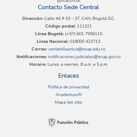
@esapoficial
Contacto Sede Central
Dirección:
Calle 44 # 53 - 37, CAN, Bogotá D.C.
Código postal:
111321
Línea Bogotá:
(+57) 601 7956110
Línea Nacional:
018000 423713
Correo:
ventanillaunica@esap.edu.co
Notificaciones:
notificaciones.judiciales@esap.gov.co
Horario:
Lunes a viernes, 8 a.m. a 5 p.m.
Enlaces
Política de privacidad
Academusoft
Mapa del sitio