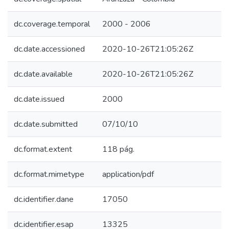
dc.coverage.temporal
2000 - 2006
dc.date.accessioned
2020-10-26T21:05:26Z
dc.date.available
2020-10-26T21:05:26Z
dc.date.issued
2000
dc.date.submitted
07/10/10
dc.format.extent
118 pág.
dc.format.mimetype
application/pdf
dc.identifier.dane
17050
dc.identifier.esap
13325