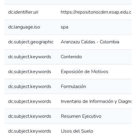
dc.identifier.uri
https://repositoriocdim.esap.edu.
dc.language.iso
spa
dc.subject.geographic
Aranzazu Caldas - Colombia
dc.subject.keywords
Contenido
dc.subject.keywords
Exposición de Motivos
dc.subject.keywords
Formulación
dc.subject.keywords
Inventario de Información y Diagnos
dc.subject.keywords
Resumen Ejecutivo
dc.subject.keywords
Usos del Suelo