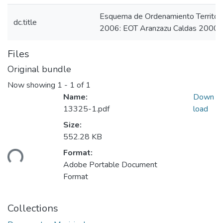
Esquema de Ordenamiento Territori
dc.title
2006: EOT Aranzazu Caldas 2000 
Files
Original bundle
Now showing
1 - 1 of 1
Name:
Down
13325-1.pdf
load
Size:
552.28 KB
Format:
ding...
Adobe Portable Document
Format
Collections