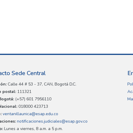
acto Sede Central
E
ión:
Calle 44 # 53 - 37, CAN, Bogotá D.C.
Pol
 postal:
111321
Ac
Bogotá:
(+57) 601 7956110
Ma
Nacional:
018000 423713
:
ventanillaunica@esap.edu.co
caciones:
notificaciones.judiciales@esap.gov.co
o:
Lunes a viernes, 8 a.m. a 5 p.m.