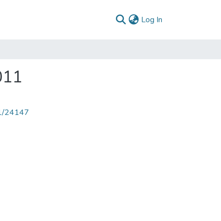
(current)
Log In
011
71/24147