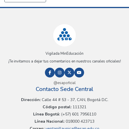
Vigilada MinEducación
¡Te invitamos a dejar tus comentarios en nuestros canales oficiales!
@esapoficial
Contacto Sede Central
Dirección:
Calle 44 # 53 - 37, CAN, Bogotá D.C.
Código postal:
111321
Línea Bogotá:
(+57) 601 7956110
Línea Nacional:
018000 423713
Correo:
ventanillaunica@esap.edu.co