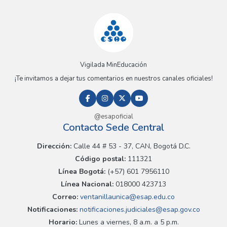
Vigilada MinEducación
¡Te invitamos a dejar tus comentarios en nuestros canales oficiales!
@esapoficial
Contacto Sede Central
Dirección:
Calle 44 # 53 - 37, CAN, Bogotá D.C.
Código postal:
111321
Línea Bogotá:
(+57) 601 7956110
Línea Nacional:
018000 423713
Correo:
ventanillaunica@esap.edu.co
Notificaciones:
notificaciones.judiciales@esap.gov.co
Horario:
Lunes a viernes, 8 a.m. a 5 p.m.