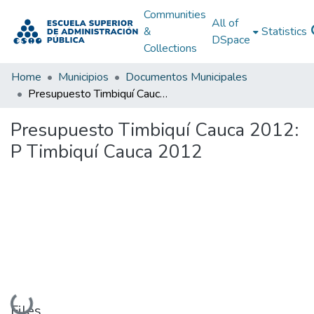
Communities
All of
&
Statistics
DSpace
Collections
Home
Municipios
Documentos Municipales
Presupuesto Timbiquí Cauca 2012: P Timbiquí Cauca 2012
Presupuesto Timbiquí Cauca 2012:
P Timbiquí Cauca 2012
Loading...
Files