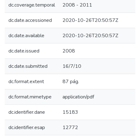
dc.coverage.temporal
2008 - 2011
dc.date.accessioned
2020-10-26T20:50:57Z
dc.date.available
2020-10-26T20:50:57Z
dc.date.issued
2008
dc.date.submitted
16/7/10
dc.format.extent
87 pág.
dc.format.mimetype
application/pdf
dc.identifier.dane
15183
dc.identifier.esap
12772