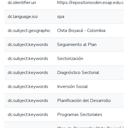
dc.identifier.uri
https://repositoriocdim.esap.edu.
dc.language.iso
spa
dc.subject.geographic
Chita Boyacá - Colombia
dc.subject.keywords
Seguimiento al Plan
dc.subject.keywords
Sectorización
dc.subject.keywords
Diagnóstico Sectorial
dc.subject.keywords
Inversión Social
dc.subject.keywords
Planificación del Desarrollo
dc.subject.keywords
Programas Sectoriales