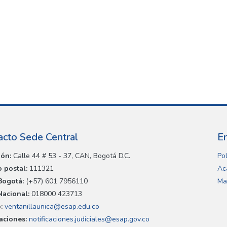
acto Sede Central
E
ión:
Calle 44 # 53 - 37, CAN, Bogotá D.C.
Pol
 postal:
111321
Ac
Bogotá:
(+57) 601 7956110
Ma
Nacional:
018000 423713
:
ventanillaunica@esap.edu.co
caciones:
notificaciones.judiciales@esap.gov.co