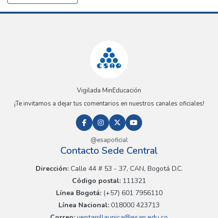
Vigilada MinEducación
¡Te invitamos a dejar tus comentarios en nuestros canales oficiales!
@esapoficial
Contacto Sede Central
Dirección:
Calle 44 # 53 - 37, CAN, Bogotá D.C.
Código postal:
111321
Línea Bogotá:
(+57) 601 7956110
Línea Nacional:
018000 423713
Correo:
ventanillaunica@esap.edu.co