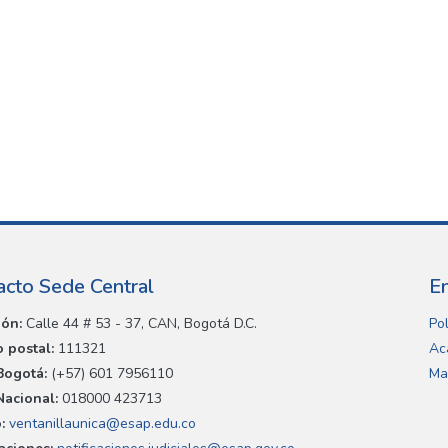
acto Sede Central
E
ión:
Calle 44 # 53 - 37, CAN, Bogotá D.C.
Pol
 postal:
111321
Ac
Bogotá:
(+57) 601 7956110
Ma
Nacional:
018000 423713
:
ventanillaunica@esap.edu.co