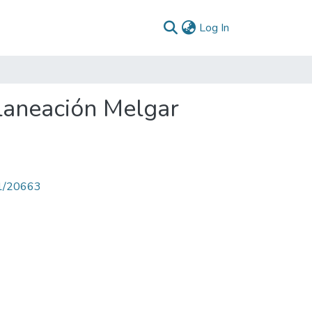
(current)
Log In
laneación Melgar
71/20663