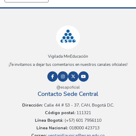
Vigilada MinEducación
¡Te invitamos a dejar tus comentarios en nuestros canales oficiales!
@esapoficial
Contacto Sede Central
Dirección:
Calle 44 # 53 - 37, CAN, Bogotá D.C.
Código postal:
111321
Línea Bogotá:
(+57) 601 7956110
Línea Nacional:
018000 423713
Correo:
ventanillaunica@esap.edu.co