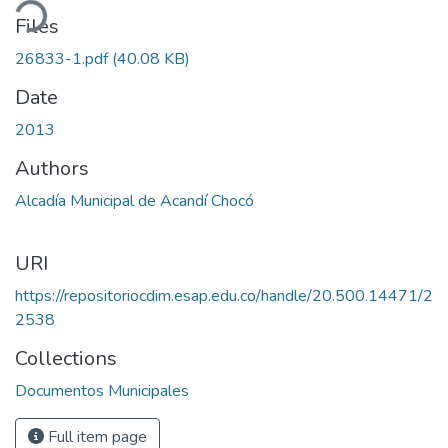
ding...
Files
26833-1.pdf
(40.08 KB)
Date
2013
Authors
Alcadía Municipal de Acandí Chocó
URI
https://repositoriocdim.esap.edu.co/handle/20.500.14471/2
2538
Collections
Documentos Municipales
Full item page