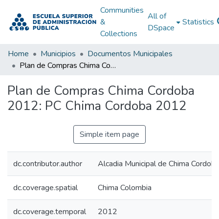
Communities
All of
&
Statistics
DSpace
Collections
Home
Municipios
Documentos Municipales
Plan de Compras Chima Cordoba 2012: PC Chima Cordoba 2012
Plan de Compras Chima Cordoba
2012: PC Chima Cordoba 2012
Simple item page
dc.contributor.author
Alcadia Municipal de Chima Cordob
dc.coverage.spatial
Chima Colombia
dc.coverage.temporal
2012