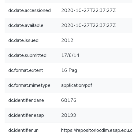
dc.date.accessioned
2020-10-27T22:37:27Z
dc.date.available
2020-10-27T22:37:27Z
dc.date.issued
2012
dc.date.submitted
17/6/14
dc.format.extent
16 Pag
dc.format.mimetype
application/pdf
dc.identifier.dane
68176
dc.identifier.esap
28199
dc.identifier.uri
https://repositoriocdim.esap.edu.