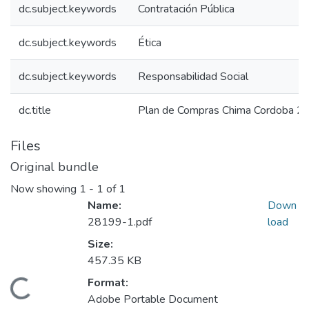
dc.subject.keywords
Contratación Pública
dc.subject.keywords
Ética
dc.subject.keywords
Responsabilidad Social
dc.title
Plan de Compras Chima Cordoba 2
Files
Original bundle
Now showing
1 - 1 of 1
Name:
Down
28199-1.pdf
load
Size:
457.35 KB
Format:
Loading...
Adobe Portable Document