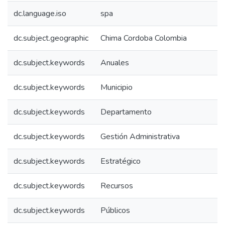
dc.language.iso
spa
dc.subject.geographic
Chima Cordoba Colombia
dc.subject.keywords
Anuales
dc.subject.keywords
Municipio
dc.subject.keywords
Departamento
dc.subject.keywords
Gestión Administrativa
dc.subject.keywords
Estratégico
dc.subject.keywords
Recursos
dc.subject.keywords
Públicos