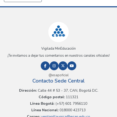
Vigilada MinEducación
¡Te invitamos a dejar tus comentarios en nuestros canales oficiales!
@esapoficial
Contacto Sede Central
Dirección:
Calle 44 # 53 - 37, CAN, Bogotá D.C.
Código postal:
111321
Línea Bogotá:
(+57) 601 7956110
Línea Nacional:
018000 423713
Correo:
ventanillaunica@esap.edu.co