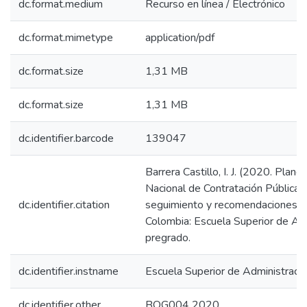
dc.format.medium
Recurso en línea / Electrónico
dc.format.mimetype
application/pdf
dc.format.size
1,31 MB
dc.format.size
1,31 MB
dc.identifier.barcode
139047
Barrera Castillo, I. J. (2020. Plane
Nacional de Contratación Pública 
dc.identifier.citation
seguimiento y recomendaciones. [
Colombia: Escuela Superior de Adm
pregrado.
dc.identifier.instname
Escuela Superior de Administraci
dc.identifier.other
BOG004 2020