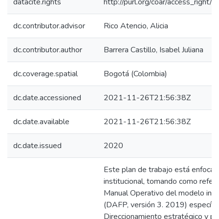
datacite.rights
http://purl.org/coar/access_right/
dc.contributor.advisor
Rico Atencio, Alicia
dc.contributor.author
Barrera Castillo, Isabel Juliana
dc.coverage.spatial
Bogotá (Colombia)
dc.date.accessioned
2021-11-26T21:56:38Z
dc.date.available
2021-11-26T21:56:38Z
dc.date.issued
2020
Este plan de trabajo está enfocad
institucional, tomando como refere
Manual Operativo del modelo inte
(DAFP, versión 3. 2019) específi
Direccionamiento estratégico y pl