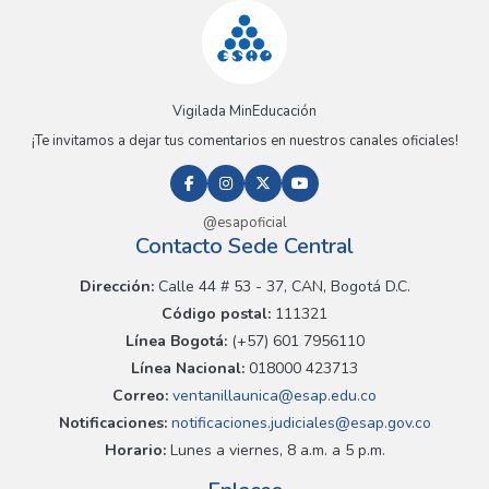
Vigilada MinEducación
¡Te invitamos a dejar tus comentarios en nuestros canales oficiales!
@esapoficial
Contacto Sede Central
Dirección:
Calle 44 # 53 - 37, CAN, Bogotá D.C.
Código postal:
111321
Línea Bogotá:
(+57) 601 7956110
Línea Nacional:
018000 423713
Correo:
ventanillaunica@esap.edu.co
Notificaciones:
notificaciones.judiciales@esap.gov.co
Horario:
Lunes a viernes, 8 a.m. a 5 p.m.