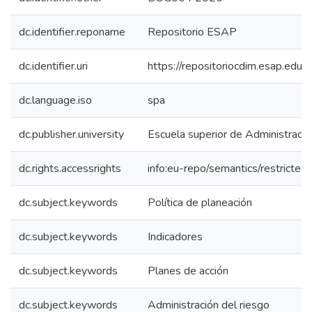
dc.identifier.reponame
Repositorio ESAP
dc.identifier.uri
https://repositoriocdim.esap.ed
dc.language.iso
spa
dc.publisher.university
Escuela superior de Administraci
dc.rights.accessrights
info:eu-repo/semantics/restricte
dc.subject.keywords
Política de planeación
dc.subject.keywords
Indicadores
dc.subject.keywords
Planes de acción
dc.subject.keywords
Administración del riesgo