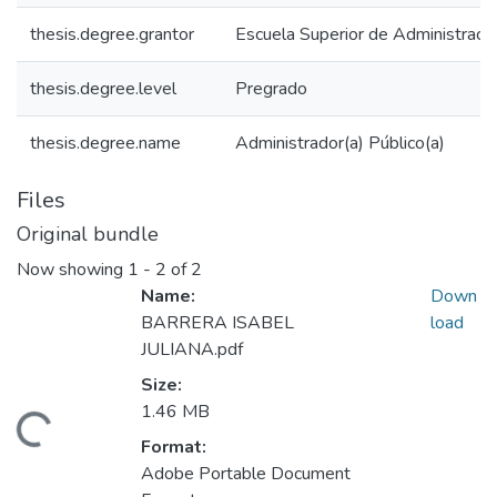
thesis.degree.grantor
Escuela Superior de Administraci
thesis.degree.level
Pregrado
thesis.degree.name
Administrador(a) Público(a)
Files
Original bundle
Now showing
1 - 2 of 2
Name:
Down
BARRERA ISABEL
load
JULIANA.pdf
Size:
1.46 MB
ding...
Format:
Adobe Portable Document